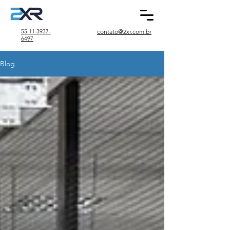
55 11 3937-
contato@2xr.com.br
6497
Blog