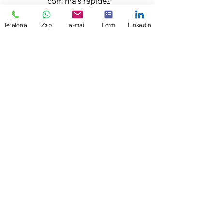
com mais rapidez
Telefone
Zap
e-mail
Form
LinkedIn
03
Eficiência
Sua força de trabalho otimizada
04
Rastreabilidade
Tenha dados claros e organizados
dos serviços realizados
Reduza
custos
e
aumente a