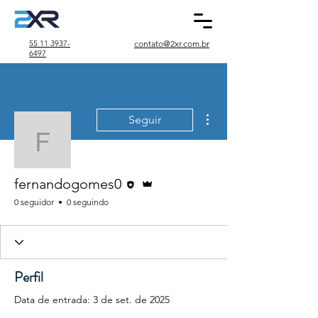
55 11 3937-
contato@2xr.com.br
6497
Mais ações
Seguir
fernandogomes0
Editor
Administrador
fernandogomes0
0 seguidor
0 seguindo
Perfil
Data de entrada: 3 de set. de 2025